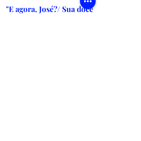
"E agora, José?/ Sua doce 
palavra,/ seu instante de 
febre,/
 sua gula e jejum,/ sua 
biblioteca,/ sua lavra de 
ouro,/ 
seu terno de vidro,/ sua 
incoerência,/ seu ódio — 
e agora?"
(Carlos Drummond de Andrade)
Esse artigo foi escrito a quatro mãos com 
minha colega Miriam Lima, consultora de 
imagem e psicanalista. Reflexões que são 
fruto de nossas conversas sobre saúde 
mental, pandemia, o mundo pós-pandemia 
e o quanto isso afeta, entre outras coisas, 
nossa imagem pessoal