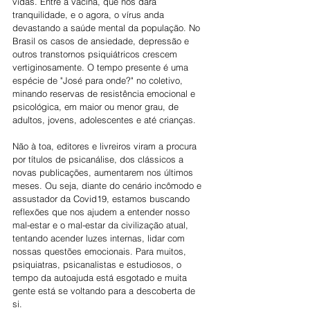
vidas. Entre a vacina, que nos dará 
tranquilidade, e o agora, o vírus anda 
devastando a saúde mental da população. No 
Brasil os casos de ansiedade, depressão e 
outros transtornos psiquiátricos crescem 
vertiginosamente. O tempo presente é uma 
espécie de "José para onde?" no coletivo, 
minando reservas de resistência emocional e 
psicológica, em maior ou menor grau, de 
adultos, jovens, adolescentes e até crianças. 
Não à toa, editores e livreiros viram a procura 
por títulos de psicanálise, dos clássicos a 
novas publicações, aumentarem nos últimos 
meses. Ou seja, diante do cenário incômodo e 
assustador da Covid19, estamos buscando 
reflexões que nos ajudem a entender nosso 
mal-estar e o mal-estar da civilização atual, 
tentando acender luzes internas, lidar com 
nossas questões emocionais. Para muitos, 
psiquiatras, psicanalistas e estudiosos, o 
tempo da autoajuda está esgotado e muita 
gente está se voltando para a descoberta de 
si. 