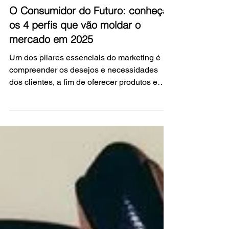
Cris Dorini
3 min de leitura
O Consumidor do Futuro: conheça
os 4 perfis que vão moldar o
mercado em 2025
Um dos pilares essenciais do marketing é
compreender os desejos e necessidades
dos clientes, a fim de oferecer produtos e
serviços que se ajustem ao seu perfil. No
entanto, em um cenário tão dinâmico e
estimulante como o atual, identificar e
entender os diferentes perfis de
consumidores pode ser um desafio
complexo.